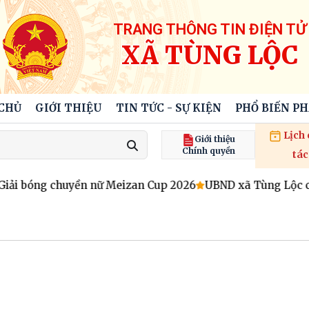
TRANG THÔNG TIN ĐIỆN TỬ
XÃ TÙNG LỘC
CHỦ
GIỚI THIỆU
TIN TỨC - SỰ KIỆN
PHỔ BIẾN P
Lịch
Giới thiệu
Chính quyền
tác
iải bóng chuyền nữ Meizan Cup 2026
UBND xã Tùng Lộc chào