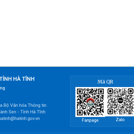
TỈNH HÀ TĨNH
Mã QR
òng
 Bộ Văn hóa Thông tin.
ành Sen - Tỉnh Hà Tĩnh
hatinh@hatinh.gov.vn
Zalo
Fanpage