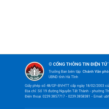
©
CỔNG THÔNG TIN ĐIỆN TỬ 
Trưởng Ban biên tập:
Chánh Văn ph
UBND tỉnh Hà Tĩnh
Giấy phép số 48/GP-BVHTT cấp ngày 18/02/2003 của
Địa chỉ: Số 19 đường Nguyễn Tất Thành - phường Th
Điện thoại: 0239.3857717 - 0239.3858381 - Email: ub