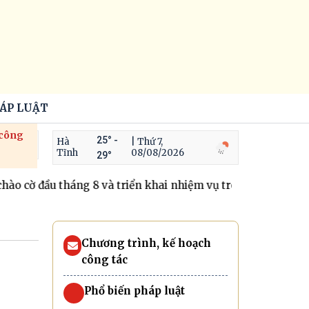
HÁP LUẬT
 công
25° -
Hà
| Thứ 7,
Tĩnh
08/08/2026
29°
 cờ đầu tháng 8 và triển khai nhiệm vụ trong thời gian tới
Chương trình, kế hoạch
công tác
Phổ biến pháp luật