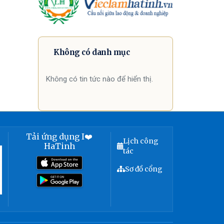
Không có danh mục
Không có tin tức nào để hiển thị.
Tải ứng dụng I❤️
Lịch công
HaTinh
tác
Sơ đồ cổng