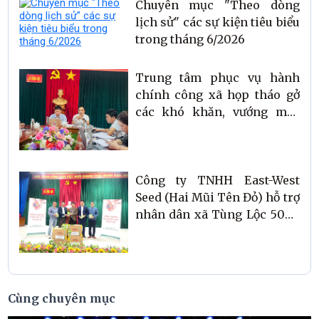
Chuyên mục "Theo dòng
lịch sử" các sự kiện tiêu biểu
trong tháng 6/2026
Trung tâm phục vụ hành
chính công xã họp tháo gở
các khó khăn, vướng mắc
trong việc giải quyết hồ sơ,
thủ tục cho nhân dân
Công ty TNHH East-West
Seed (Hai Mũi Tên Đỏ) hỗ trợ
nhân dân xã Tùng Lộc 50kg
hạt giống rau sau bão lũ.
Cùng chuyên mục