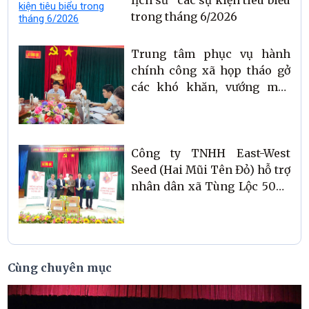
lịch sử" các sự kiện tiêu biểu
trong tháng 6/2026
Trung tâm phục vụ hành
chính công xã họp tháo gở
các khó khăn, vướng mắc
trong việc giải quyết hồ sơ,
thủ tục cho nhân dân
Công ty TNHH East-West
Seed (Hai Mũi Tên Đỏ) hỗ trợ
nhân dân xã Tùng Lộc 50kg
hạt giống rau sau bão lũ.
Cùng chuyên mục