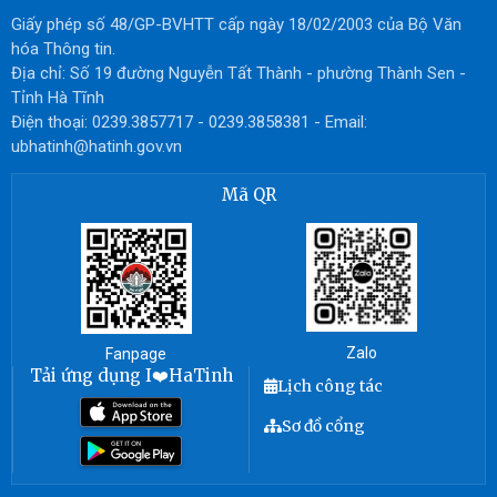
Giấy phép số 48/GP-BVHTT cấp ngày 18/02/2003 của Bộ Văn
hóa Thông tin.
Địa chỉ: Số 19 đường Nguyễn Tất Thành - phường Thành Sen -
Tỉnh Hà Tĩnh
Điện thoại: 0239.3857717 - 0239.3858381 - Email:
ubhatinh@hatinh.gov.vn
Mã QR
Zalo
Fanpage
Tải ứng dụng I❤️HaTinh
Lịch công tác
Sơ đồ cổng