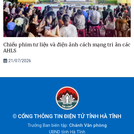
Chiếu phim tư liệu và điện ảnh cách mạng tri ân các
AHLS
21/07/2026
©
CỔNG THÔNG TIN ĐIỆN TỬ TỈNH HÀ TĨNH
Trưởng Ban biên tập:
Chánh Văn phòng
UBND tỉnh Hà Tĩnh