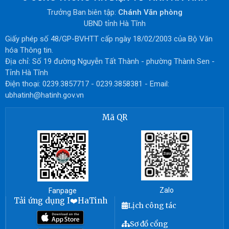
Trưởng Ban biên tập:
Chánh Văn phòng
UBND tỉnh Hà Tĩnh
Giấy phép số 48/GP-BVHTT cấp ngày 18/02/2003 của Bộ Văn
hóa Thông tin.
Địa chỉ: Số 19 đường Nguyễn Tất Thành - phường Thành Sen -
Tỉnh Hà Tĩnh
Điện thoại: 0239.3857717 - 0239.3858381 - Email:
ubhatinh@hatinh.gov.vn
Mã QR
Zalo
Fanpage
Tải ứng dụng I❤️HaTinh
Lịch công tác
Sơ đồ cổng